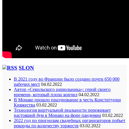
SLON
В 2021 году во Франции было создано почти 650 000
рабочих мест
04.02.2022
Автор «Севильского цирюльника»: герой своего
времени, который плохо кончил
04.02.2022
В Монако прошло празднование в честь Конституции
Княжества
03.02.2022
Технология виртуальной реальности переживает
настоящий бум в Монако на фоне пандемии
03.02.2022
2022 год по прогнозам свадебных организаторов побьет
рекорды по количеству торжеств
03.02.2022