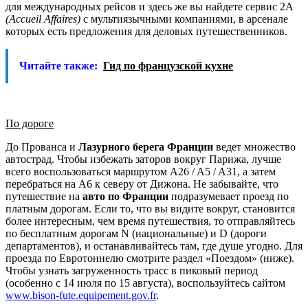
для международных рейсов и здесь же вы найдете сервис 2А
(Accueil Affaires)
с мультиязычными компаниями, в арсенале
которых есть предложения для деловых путешественников.
Читайте также:
Гид по французской кухне
По дороге
До Прованса и
Лазурного берега Франции
ведет множество
автострад. Чтобы избежать заторов вокруг Парижа, лучше
всего воспользоваться маршрутом A26 / A5 / A31, а затем
перебраться на A6 к северу от Дижона. Не забывайте, что
путешествие на
авто по Франции
подразумевает проезд по
платным дорогам. Если то, что вы видите вокруг, становится
более интересным, чем время путешествия, то отправляйтесь
по бесплатным дорогам N (национальные) и D (дороги
департаментов), и останавливайтесь там, где душе угодно. Для
проезда по Евротоннелю смотрите раздел «Поездом» (ниже).
Чтобы узнать загруженность трасс в пиковый период
(особенно с 14 июля по 15 августа), воспользуйтесь сайтом
www.bison-fute.equipement.gov.fr
.