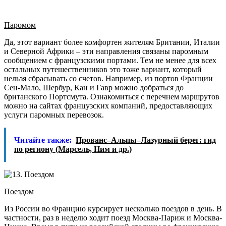
Паромом
Да, этот вариант более комфортен жителям Британии, Италии
и Северной Африки – эти направления связаны паромным
сообщением с французскими портами. Тем не менее для всех
остальных путешественников это тоже вариант, который
нельзя сбрасывать со счетов. Например, из портов Франции
Сен-Мало, Шербур, Кан и Гавр можно добраться до
британского Портсмута. Ознакомиться с перечнем маршрутов
можно на сайтах французских компаний, предоставляющих
услуги паромных перевозок.
Читайте также:
Прованс–Альпы–Лазурный берег: гид
по региону (Марсель, Ним и др.)
Поездом
Из России во Францию курсирует несколько поездов в день. В
частности, раз в неделю ходит поезд Москва-Париж и Москва-