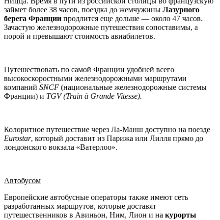
Ницца. Время в пути из российской столицы во французскую
займет более 38 часов, поездка до жемчужины
Лазурного
берега Франции
продлится еще дольше — около 47 часов.
Зачастую железнодорожные путешествия сопоставимы, а
порой и превышают стоимость авиабилетов.
Путешествовать по самой Франции удобней всего
высокоскоростными железнодорожными маршрутами
компаний
SNCF
(национальные железнодорожные системы
Франции) и
TGV (
Train à
Grande
Vitesse).
Колоритное путешествие через Ла-Манш доступно на поезде
Eurostar
, который доставит из Парижа или Лилля прямо до
лондонского вокзала «Ватерлоо».
Автобусом
Европейские автобусные операторы также имеют сеть
разработанных маршрутов, которые доставят
путешественников в Авиньон, Ним, Лион и на
курорты