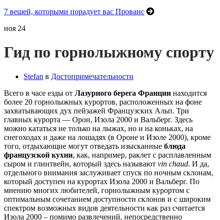
7 вещей, которыми порадует вас Прованс
ноя
24
Гид по горнолыжному спорту
Stefan
в
Достопримечательности
Всего в часе езды от
Лазурного берега Франции
находится
более 20 горнолыжных курортов, расположенных на фоне
захватывающих дух пейзажей Французских Альп. Три
главных курорта — Орон, Изола 2000 и Вальберг. Здесь
можно кататься не только на лыжах, но и на коньках, на
снегоходах и даже на лошадях (в Ороне и Изоле 2000), кроме
того, отдыхающие могут отведать изысканные
блюда
французской кухни
, как, например, раклет с расплавленным
сыром и глинтвейн, который здесь называют
vin
chaud
. И да,
отдельного внимания заслуживает спуск по ночным склонам,
который доступен на курортах Изола 2000 и Вальберг. По
мнению многих любителей, горнолыжным курортом с
оптимальным сочетанием доступности склонов и с широким
спектром возможных видов деятельности как раз считается
Изола 2000 – помимо развлечений, непосредственно