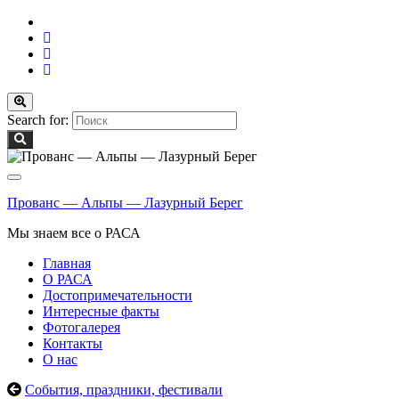
Вкл/
выкл
Search for:
формы
поиска
Вкл/
выкл
Прованс — Альпы — Лазурный Берег
навигации
Мы знаем все о РАСА
Главная
О РАСА
Достопримечательности
Интересные факты
Фотогалерея
Контакты
О нас
События, праздники, фестивали